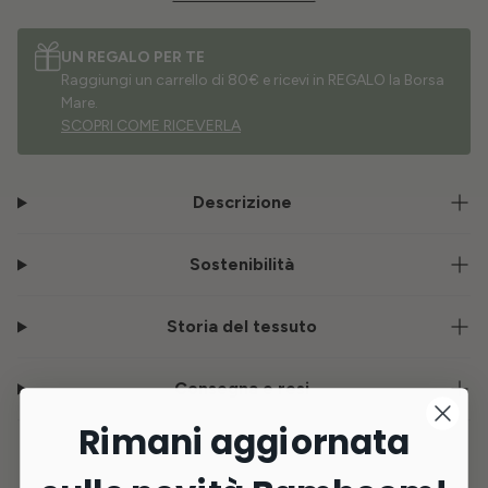
UN REGALO PER TE
Raggiungi un carrello di 80€ e ricevi in REGALO la Borsa
Mare.
SCOPRI COME RICEVERLA
Descrizione
Sostenibilità
Storia del tessuto
Consegna e resi
Rimani aggiornata