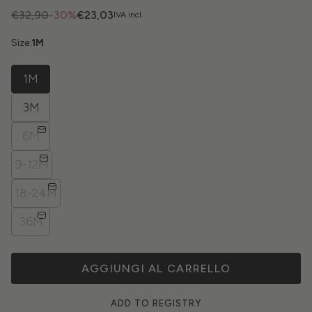
€32,90
-30%
€23,03
IVA incl.
Size:
1M
1M
3M
6M
9-12M
18-24M
36M
AGGIUNGI AL CARRELLO
ADD TO REGISTRY