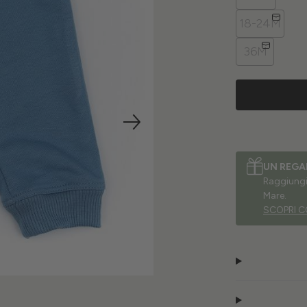
18-24M
36M
UN REGA
Raggiungi 
Mare.
SCOPRI C