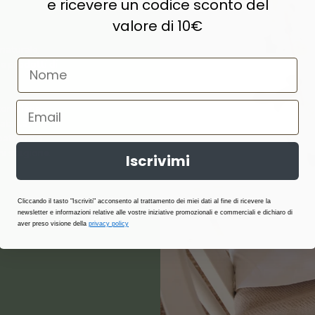
e ricevere un codice sconto del
valore di 10€
naturale,
e prodotti di
ne, lana,
abilità,
atterici e
i stagione.
Iscrivimi
Cliccando il tasto "Iscriviti" acconsento al trattamento dei miei dati al fine di ricevere la
newsletter e informazioni relative alle vostre iniziative promozionali e commerciali e dichiaro di
aver preso visione della
privacy policy