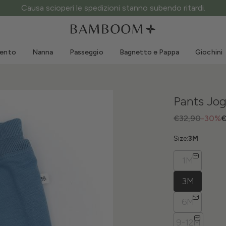
ATTENZIONE ai siti fake: questo è l’unico sito ufficiale.
Abbigliamento 0-3 anni
Mare
Tute da esterno
Costumi da bagno
mento
Nanna
Passeggio
Bagnetto e Pappa
Giochini
Body
Cappellini sole
Maglie e Camicie
Occhialini da sole
Pantaloncini e Gonne
Scarpine mare
Pants Jog
Tutine
Giochini mare
Cardigan e Giacche
€32,90
-30%
€
Vestitini
Size:
3M
Cappellini
1M
Accessori
Calze
3M
6M
9-12M