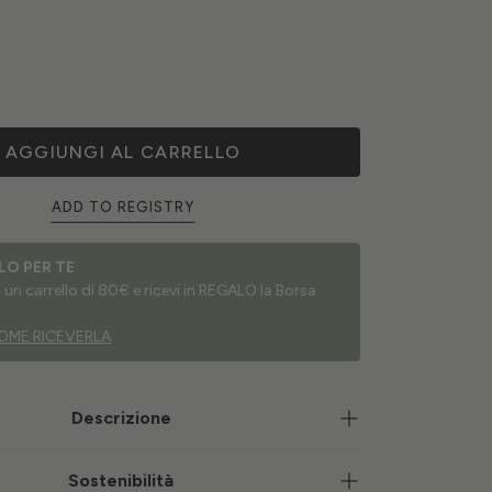
AGGIUNGI AL CARRELLO
ADD TO REGISTRY
LO PER TE
un carrello di 80€ e ricevi in REGALO la Borsa
OME RICEVERLA
Descrizione
Sostenibilità