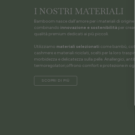
I NOSTRI MATERIALI
Bamboom nasce dall’amore per i materiali di origine 
combinando
innovazione e sostenibilità
per crear
qualità premium dedicati ai più piccoli.
Utilizziamo
materiali selezionati
come bambù, coto
cashmere e materiali riciclati, scelti per la loro traspir
morbidezza e delicatezza sulla pelle. Anallergici, antib
termoregolatori,offrono comfort e protezione in ogn
SCOPRI DI PIÙ