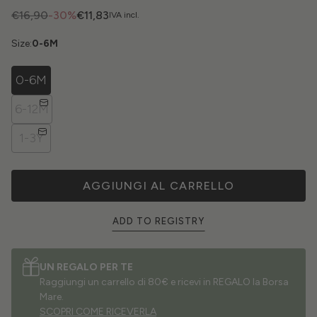
€16,90
-30%
€11,83
IVA incl.
Size:
0-6M
0-6M
6-12M
1-3Y
AGGIUNGI AL CARRELLO
ADD TO REGISTRY
UN REGALO PER TE
Raggiungi un carrello di 80€ e ricevi in REGALO la Borsa
Mare.
SCOPRI COME RICEVERLA