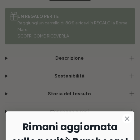
UN REGALO PER TE
Raggiungi un carrello di 80€ e ricevi in REGALO la Borsa
Mare.
SCOPRI COME RICEVERLA
Descrizione
Sostenibilità
Storia del tessuto
Consegna e resi
Rimani aggiornata