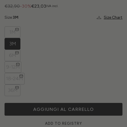
€32,90
-30%
€23,03
IVA incl.
Size:
3M
Size Chart
1M
3M
6M
9-12M
18-24M
36M
AGGIUNGI AL CARRELLO
ADD TO REGISTRY