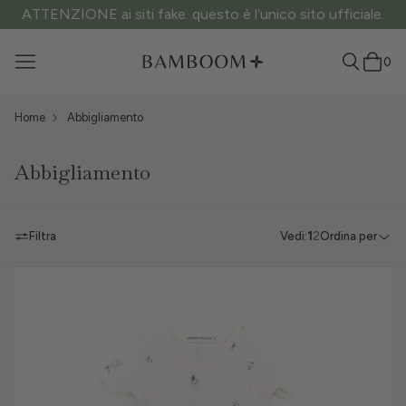
ATTENZIONE ai siti fake: questo è l’unico sito ufficiale.
0
Home
Abbigliamento
Abbigliamento
Filtra
Vedi:
1
2
Ordina per