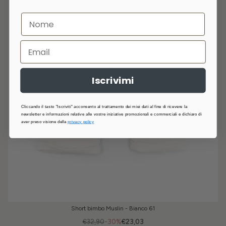
Iscrivimi
Cliccando il tasto "Iscriviti" acconsento al trattamento dei miei dati al fine di ricevere la
newsletter e informazioni relative alle vostre iniziative promozionali e commerciali e dichiaro di
aver preso visione della
privacy policy
Short bimbo Muslin - Bianco 61
€32,90
-30%
€23,03