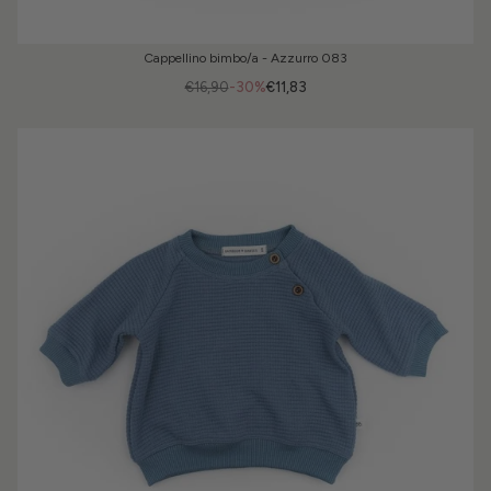
Cappellino bimbo/a - Azzurro 083
€16,90
-30%
€11,83