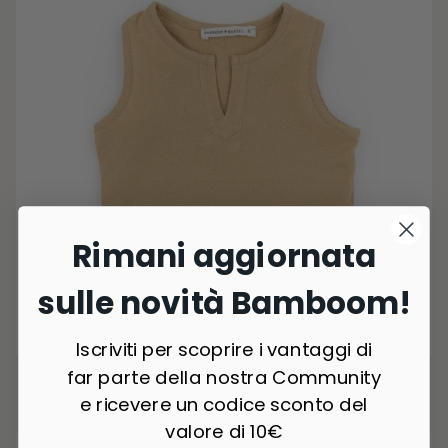
Rimani aggiornata
sulle novità Bamboom!
Iscriviti per scoprire i vantaggi di
Top smanicato Muslin - Cammello 62
far parte della nostra Community
€24,90
-30%
€17,43
e ricevere un codice sconto del
valore di 10€