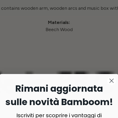
x contains wooden arm, wooden arcs and music box wit
Materials:
Beech Wood
Rimani aggiornata
sulle novità Bamboom!
Iscriviti per scoprire i vantaggi di