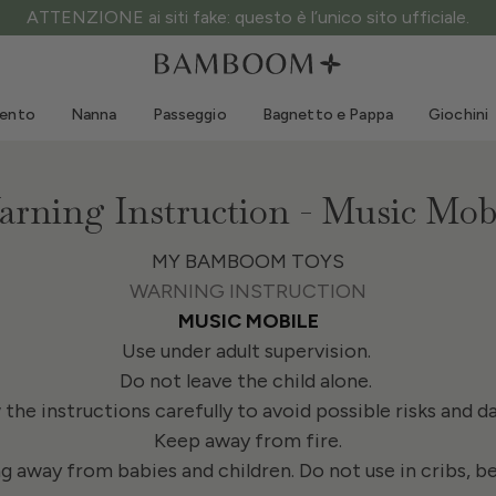
ATTENZIONE ai siti fake: questo è l’unico sito ufficiale.
Abbigliamento 0-3 anni
Mare
Tute da esterno
Costumi da bagno
mento
Nanna
Passeggio
Bagnetto e Pappa
Giochini
Body
Cappellini sole
Maglie e Camicie
Occhialini da sole
Pantaloncini e Gonne
Scarpine mare
rning Instruction - Music Mob
Tutine
Giochini mare
Cardigan e Giacche
MY BAMBOOM TOYS
WARNING INSTRUCTION
Vestitini
MUSIC MOBILE
Cappellini
Use under adult supervision.
Accessori
Do not leave the child alone.
Calze
 the instructions carefully to avoid possible risks and d
Keep away from fire.
 away from babies and children. Do not use in cribs, beds