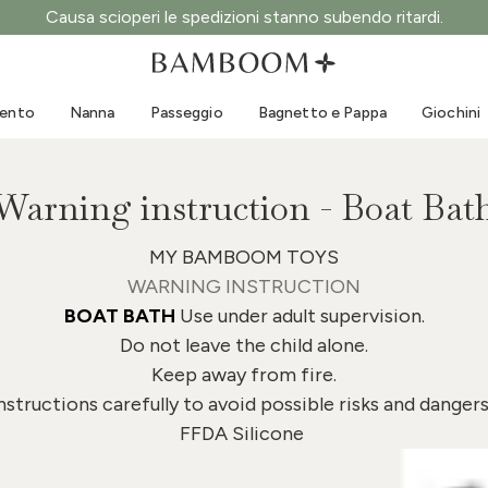
Causa scioperi le spedizioni stanno subendo ritardi.
Abbigliamento 0-3 anni
Mare
Tute da esterno
Costumi da bagno
mento
Nanna
Passeggio
Bagnetto e Pappa
Giochini
Body
Cappellini sole
Maglie e Camicie
Occhialini da sole
Pantaloncini e Gonne
Scarpine mare
Warning instruction - Boat Bat
Tutine
Giochini mare
Cardigan e Giacche
MY BAMBOOM TOYS
WARNING INSTRUCTION
Vestitini
BOAT BATH
Use under adult supervision.
Cappellini
Do not leave the child alone.
Accessori
Keep away from fire.
Calze
nstructions carefully to avoid possible risks and danger
FFDA Silicone