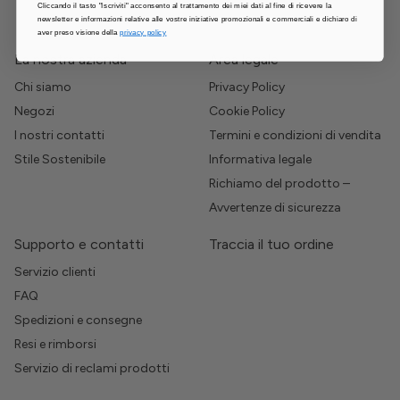
Cliccando il tasto "Iscriviti" acconsento al trattamento dei miei dati al fine di ricevere la
newsletter e informazioni relative alle vostre iniziative promozionali e commerciali e dichiaro di
aver preso visione della
privacy policy
La nostra azienda
Area legale
Chi siamo
Privacy Policy
Negozi
Cookie Policy
I nostri contatti
Termini e condizioni di vendita
Stile Sostenibile
Informativa legale
Richiamo del prodotto –
Avvertenze di sicurezza
Supporto e contatti
Traccia il tuo ordine
Servizio clienti
FAQ
Spedizioni e consegne
Resi e rimborsi
Servizio di reclami prodotti