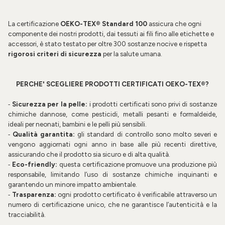
La certificazione
OEKO-TEX®
Standard 100
assicura che ogni
componente dei nostri prodotti, dai tessuti ai fili fino alle etichette e
accessori, è stato testato per oltre
300 sostanze nocive
e rispetta
rigorosi criteri di sicurezza
per la salute umana.
PERCHE' SCEGLIERE PRODOTTI CERTIFICATI
OEKO-TEX®?
Sicurezza per la pelle
:
i prodotti certificati sono privi di sostanze
-
chimiche dannose, come pesticidi, metalli pesanti e formaldeide,
ideali per neonati, bambini e le pelli più sensibili.
Qualità garantita
:
gli standard di controllo sono molto severi e
-
vengono aggiornati ogni anno in base alle più recenti direttive,
assicurando che il prodotto sia sicuro e di alta qualità.
Eco-friendly
:
questa certificazione promuove una produzione più
-
responsabile, limitando l’uso di sostanze chimiche inquinanti e
garantendo un minore impatto ambientale.
Trasparenza
:
ogni prodotto certificato è verificabile attraverso un
-
numero di certificazione unico, che ne garantisce l’autenticità e la
tracciabilità.