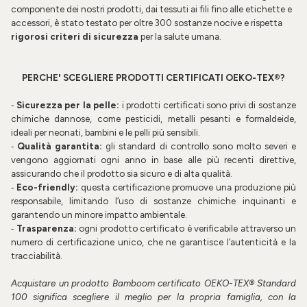
componente dei nostri prodotti, dai tessuti ai fili fino alle etichette e
accessori, è stato testato per oltre
300 sostanze nocive
e rispetta
rigorosi criteri di sicurezza
per la salute umana.
PERCHE' SCEGLIERE PRODOTTI CERTIFICATI
OEKO-TEX®?
Sicurezza per la pelle
:
i prodotti certificati sono privi di sostanze
-
chimiche dannose, come pesticidi, metalli pesanti e formaldeide,
ideali per neonati, bambini e le pelli più sensibili.
Qualità garantita
:
gli standard di controllo sono molto severi e
-
vengono aggiornati ogni anno in base alle più recenti direttive,
assicurando che il prodotto sia sicuro e di alta qualità.
Eco-friendly
:
questa certificazione promuove una produzione più
-
responsabile, limitando l’uso di sostanze chimiche inquinanti e
garantendo un minore impatto ambientale.
Trasparenza
:
ogni prodotto certificato è verificabile attraverso un
-
numero di certificazione unico, che ne garantisce l’autenticità e la
tracciabilità.
Acquistare un prodotto
Bamboom
certificato
OEKO-TEX® Standard
100
significa scegliere il meglio per la propria famiglia, con la