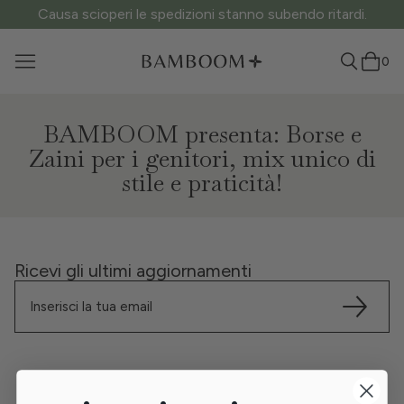
Causa scioperi le spedizioni stanno subendo ritardi.
0
BAMBOOM presenta: Borse e
Zaini per i genitori, mix unico di
stile e praticità!
Ricevi gli ultimi aggiornamenti