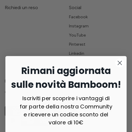
Richiedi un reso
Social
Facebook
Instagram
YouTube
Pinterest
Linkedin
Tiktok
Rimani aggiornata
sulle novità Bamboom!
EUR
© 2026 Bamboom - All right reserved - PIVA 10756900014
Iscriviti per scoprire i vantaggi di
far parte della nostra Community
e ricevere un codice sconto del
valore di 10€