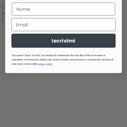
Le tue preferenze relative alla privacy
Informativa sulla raccolta
Iscrivimi
Cliccando il tasto "Iscriviti" acconsento al trattamento dei miei dati al fine di ricevere la
newsletter e informazioni relative alle vostre iniziative promozionali e commerciali e dichiaro di
aver preso visione della
privacy policy