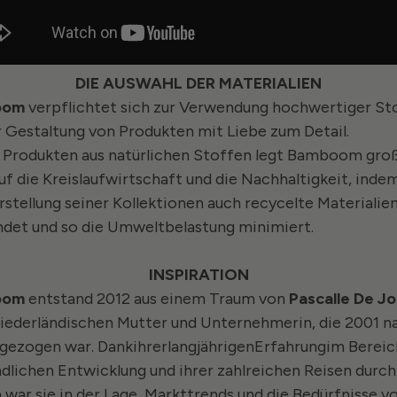
DIE AUSWAHL DER MATERIALIEN
oom
verpflichtet sich zur Verwendung hochwertiger St
r Gestaltung von Produkten mit Liebe zum Detail.
Produkten aus natürlichen Stoffen legt Bamboom gro
uf die Kreislaufwirtschaft und die Nachhaltigkeit, indem
rstellung seiner Kollektionen auch recycelte Materialie
det und so die Umweltbelastung minimiert.
INSPIRATION
oom
entstand 2012 aus einem Traum von
Pascalle De J
niederländischen Mutter und Unternehmerin, die 2001 n
n gezogen war. Dank
ihrer
langjährigen
Erfahrung
im Bereic
ndlichen Entwicklung und ihrer zahlreichen Reisen durch
 war sie in der Lage, Markttrends und die Bedürfnisse v