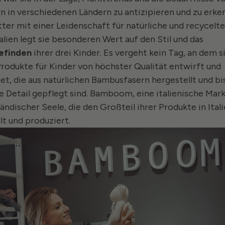
n in verschiedenen Ländern zu antizipieren und zu erke
tter mit einer Leidenschaft für natürliche und recycelte
alien legt sie besonderen Wert auf den Stil und das
efinden
ihrer drei Kinder. Es vergeht kein Tag, an dem s
Produkte für Kinder von höchster Qualität entwirft und
et, die aus natürlichen Bambusfasern hergestellt und bis
te Detail gepflegt sind. Bamboom, eine italienische Mar
ändischer Seele, die den Großteil ihrer Produkte in Ital
lt und produziert.