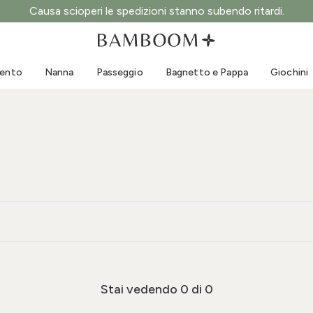
Causa scioperi le spedizioni stanno subendo ritardi.
Abbigliamento 0-3 anni
Mare
Tute da esterno
Costumi da bagno
mento
Nanna
Passeggio
Bagnetto e Pappa
Giochini
Body
Cappellini sole
Maglie e Camicie
Occhialini da sole
Pantaloncini e Gonne
Scarpine mare
Tutine
Giochini mare
Cardigan e Giacche
Vestitini
Cappellini
Accessori
Calze
Stai vedendo
0
di 0