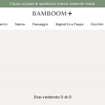
Causa scioperi le spedizioni stanno subendo ritardi.
Abbigliamento 0-3 anni
Mare
Tute da esterno
Costumi da bagno
mento
Nanna
Passeggio
Bagnetto e Pappa
Giochini
Body
Cappellini sole
Maglie e Camicie
Occhialini da sole
Pantaloncini e Gonne
Scarpine mare
Tutine
Giochini mare
Cardigan e Giacche
Vestitini
Cappellini
Accessori
Calze
Stai vedendo
0
di 0