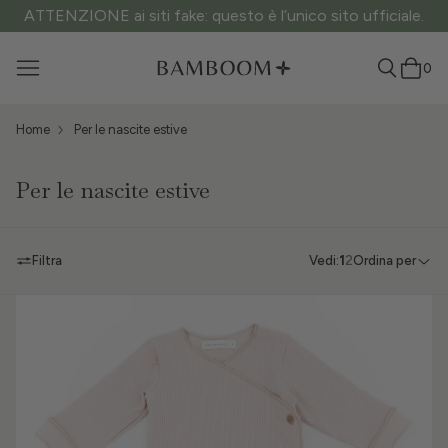
ATTENZIONE ai siti fake: questo è l’unico sito ufficiale.
0
Home
Per le nascite estive
Per le nascite estive
Filtra
Vedi:
1
2
Ordina per