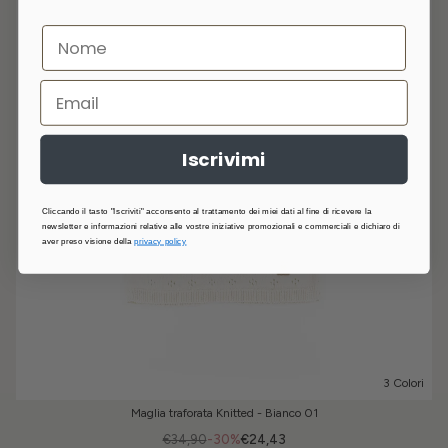
Iscrivimi
Cliccando il tasto "Iscriviti" acconsento al trattamento dei miei dati al fine di ricevere la
newsletter e informazioni relative alle vostre iniziative promozionali e commerciali e dichiaro di
aver preso visione della
privacy policy
3 Colori
Maglia traforata Knitted - Bianco 01
€34,90
-30%
€24,43