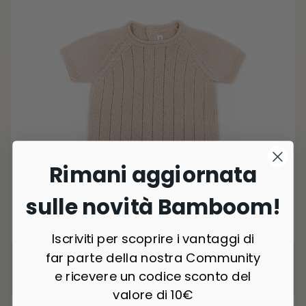
Rimani aggiornata
sulle novità Bamboom!
3 Colori
Iscriviti per scoprire i vantaggi di
Maglia righe Knitted - Rosa 04
far parte della nostra Community
€34,90
-30%
€24,43
e ricevere un codice sconto del
valore di 10€