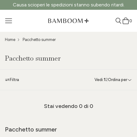
Causa scioperi le spedizioni stanno subendo ritardi.
0
Home
Pacchetto summer
Pacchetto summer
Filtra
Vedi:
1
2
Ordina per
Stai vedendo
0
di 0
Pacchetto summer