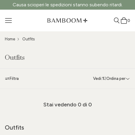
Causa scioperi le spedizioni stanno subendo ritardi.
0
Home
Outfits
Outfits
Filtra
Vedi:
1
2
Ordina per
Stai vedendo
0
di 0
Outfits