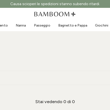
Causa scioperi le spedizioni stanno subendo ritardi.
Abbigliamento 0-3 anni
Mare
Tute da esterno
Costumi da bagno
mento
Nanna
Passeggio
Bagnetto e Pappa
Giochini
Body
Cappellini sole
Maglie e Camicie
Occhialini da sole
Pantaloncini e Gonne
Scarpine mare
Tutine
Giochini mare
Cardigan e Giacche
Vestitini
Cappellini
Accessori
Calze
Stai vedendo
0
di 0