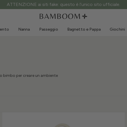
ATTENZIONE ai siti fake: questo è l’unico sito ufficiale.
Abbigliamento 0-3 anni
Mare
Tute da esterno
Costumi da bagno
mento
Nanna
Passeggio
Bagnetto e Pappa
Giochini
Body
Cappellini sole
Maglie e Camicie
Occhialini da sole
Pantaloncini e Gonne
Scarpine mare
Tutine
Giochini mare
Cardigan e Giacche
Vestitini
 tuo bimbo per creare un ambiente
Cappellini
Accessori
Calze