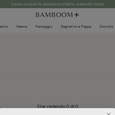
Causa scioperi le spedizioni stanno subendo ritardi.
Abbigliamento 0-3 anni
Mare
Tute da esterno
Costumi da bagno
mento
Nanna
Passeggio
Bagnetto e Pappa
Giochini
Body
Cappellini sole
Maglie e Camicie
Occhialini da sole
Pantaloncini e Gonne
Scarpine mare
Tutine
Giochini mare
Cardigan e Giacche
Vestitini
Cappellini
Accessori
Calze
Stai vedendo
0
di 0