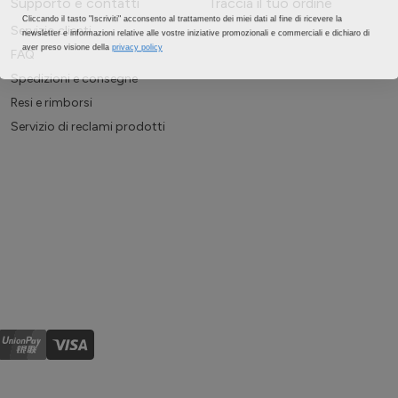
Supporto e contatti
Traccia il tuo ordine
Cliccando il tasto "Iscriviti" acconsento al trattamento dei miei dati al fine di ricevere la
newsletter e informazioni relative alle vostre iniziative promozionali e commerciali e dichiaro di
Servizio clienti
aver preso visione della
privacy policy
FAQ
Spedizioni e consegne
Resi e rimborsi
Servizio di reclami prodotti