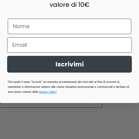
valore di 10€
Stai vedendo
3
di 3
Iscrivimi
Cliccando il tasto "Iscriviti" acconsento al trattamento dei miei dati al fine di ricevere la
newsletter e informazioni relative alle vostre iniziative promozionali e commerciali e dichiaro di
aver preso visione della
privacy policy