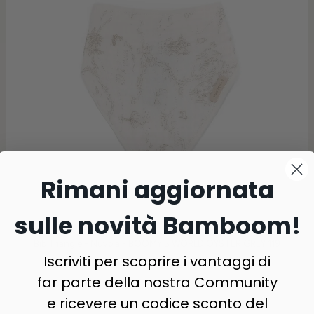
Rimani aggiornata
sulle novità Bamboom!
Bib Triangle - Nuvola - BOOMY'S WORLD OYSTER GREY 119
Iscriviti per scoprire i vantaggi di
€13,90
-50%
€6,95
far parte della nostra Community
e ricevere un codice sconto del