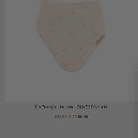
Bib Triangle - Nuvola - OLIVES PINK 414
€13,90
-50%
€6,95