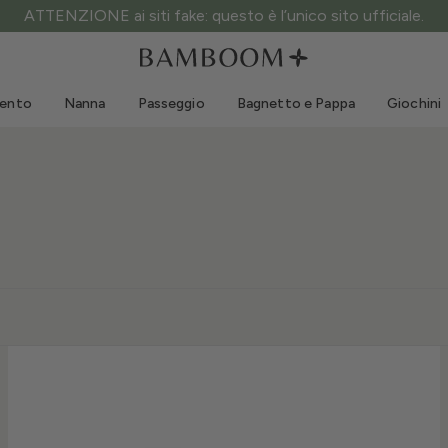
ATTENZIONE ai siti fake: questo è l’unico sito ufficiale.
Abbigliamento 0-3 anni
Mare
Tute da esterno
Costumi da bagno
mento
Nanna
Passeggio
Bagnetto e Pappa
Giochini
Body
Cappellini sole
Maglie e Camicie
Occhialini da sole
Pantaloncini e Gonne
Scarpine mare
Tutine
Giochini mare
Cardigan e Giacche
Vestitini
Cappellini
Accessori
Calze