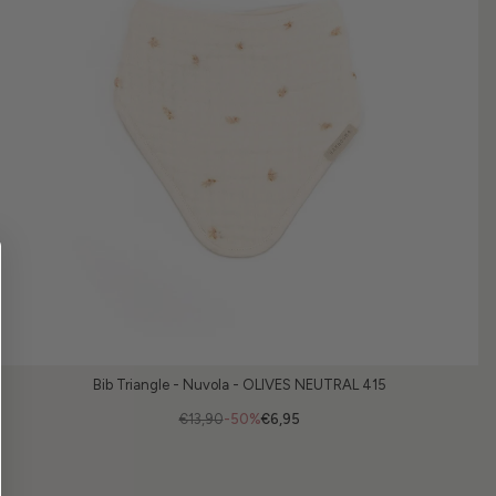
Bib Triangle - Nuvola - OLIVES NEUTRAL 415
€13,90
-50%
€6,95