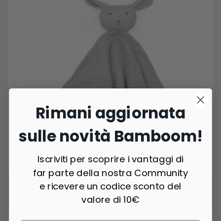
Rimani aggiornata
sulle novità Bamboom!
Iscriviti per scoprire i vantaggi di
2 Colori
far parte della nostra Community
Doudou, fatto a Maglia- Rabbit - BLU 07
e ricevere un codice sconto del
€19,90
valore di 10€