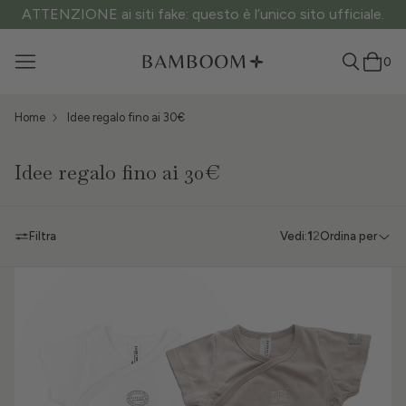
ATTENZIONE ai siti fake: questo è l’unico sito ufficiale.
0
Home
Idee regalo fino ai 30€
Idee regalo fino ai 30€
Filtra
Vedi:
1
2
Ordina per