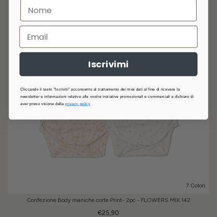
Iscrivimi
Cliccando il tasto "Iscriviti" acconsento al trattamento dei miei dati al fine di ricevere la
newsletter e informazioni relative alle vostre iniziative promozionali e commerciali e dichiaro di
aver preso visione della
privacy policy
7 Colori
Confezione Body maniche corte Print- 2pc - FLOWERS MIX 142
€25,90