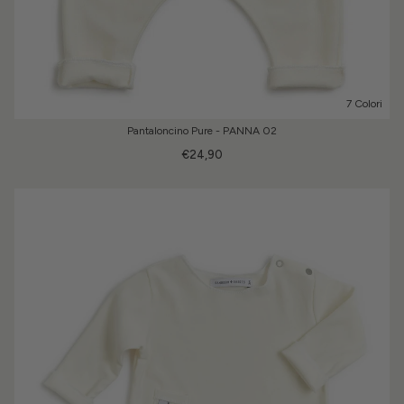
7 Colori
Pantaloncino Pure - PANNA 02
€24,90