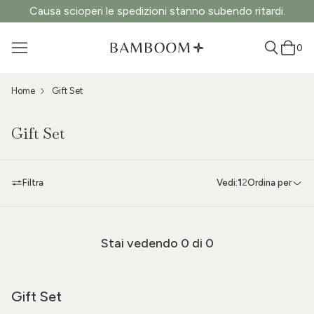
Causa scioperi le spedizioni stanno subendo ritardi.
0
Home
Gift Set
Gift Set
Filtra
Vedi:
1
2
Ordina per
Stai vedendo
0
di 0
Gift Set