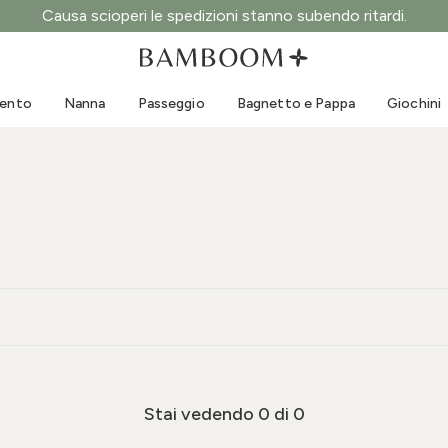
Causa scioperi le spedizioni stanno subendo ritardi.
Abbigliamento 0-3 anni
Mare
Tute da esterno
Costumi da bagno
mento
Nanna
Passeggio
Bagnetto e Pappa
Giochini
Body
Cappellini sole
Maglie e Camicie
Occhialini da sole
Pantaloncini e Gonne
Scarpine mare
Tutine
Giochini mare
Cardigan e Giacche
Vestitini
Cappellini
Accessori
Calze
Stai vedendo
0
di 0