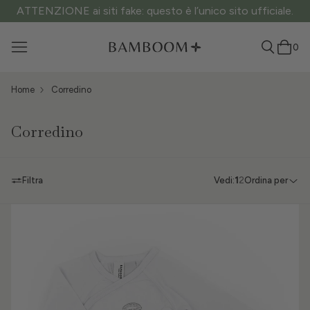
ATTENZIONE ai siti fake: questo è l’unico sito ufficiale.
0
Home
Corredino
Corredino
Filtra
Vedi:
1
2
Ordina per