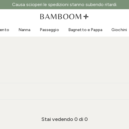
Causa scioperi le spedizioni stanno subendo ritardi.
Abbigliamento 0-3 anni
Mare
Tute da esterno
Costumi da bagno
mento
Nanna
Passeggio
Bagnetto e Pappa
Giochini
Body
Cappellini sole
Maglie e Camicie
Occhialini da sole
Pantaloncini e Gonne
Scarpine mare
Tutine
Giochini mare
Cardigan e Giacche
Vestitini
Cappellini
Accessori
Calze
Stai vedendo
0
di 0