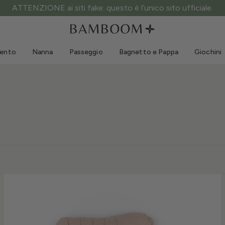
ATTENZIONE ai siti fake: questo è l’unico sito ufficiale.
Abbigliamento 0-3 anni
Mare
Tute da esterno
Costumi da bagno
mento
Nanna
Passeggio
Bagnetto e Pappa
Giochini
Body
Cappellini sole
Maglie e Camicie
Occhialini da sole
Pantaloncini e Gonne
Scarpine mare
Tutine
Giochini mare
Cardigan e Giacche
Vestitini
Cappellini
Accessori
Calze