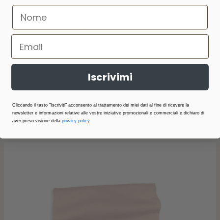
Iscrivimi
Copertina Brushed - MELANGE SAND 181
Cliccando il tasto "Iscriviti" acconsento al trattamento dei miei dati al fine di ricevere la
€49,90
newsletter e informazioni relative alle vostre iniziative promozionali e commerciali e dichiaro di
aver preso visione della
privacy policy