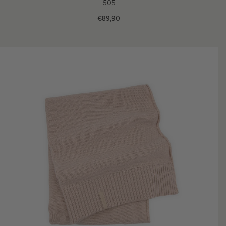
505
€89,90